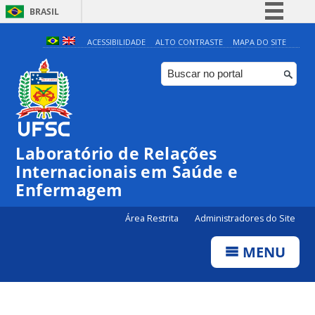
BRASIL
Simplifique!
ACESSIBILIDADE
ALTO CONTRASTE
MAPA DO SITE
Comunica BR
Participe
Acesso à informação
Legislação
Laboratório de Relações
Canais
Internacionais em Saúde e
Enfermagem
Área Restrita
Administradores do Site
MENU