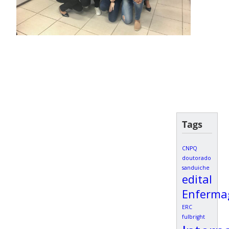
Tags
CNPQ
doutorado
sanduiche
edital
Enferm
ERC
fulbright