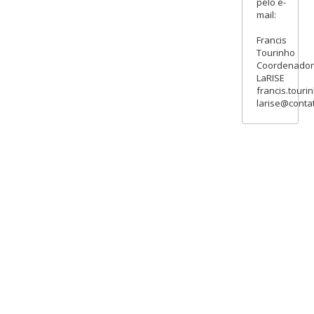
pelo e-
mail:
Francis
Tourinho
Coordenado
LaRISE
francis.touri
larise@contat