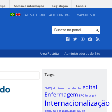
cipe
Acesso à informação
Legislação
Canais
ACESSIBILIDADE
ALTO CONTRASTE
MAPA DO SITE
Área Restrita
Administradores do Site
Tags
 do
edital
CNPQ
doutorado sanduiche
Enfermagem
ERC
fulbright
Internacionalização
pesquisa
pós-graduação
Saúde