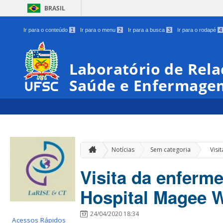
BRASIL
Ir para o conteúdo
1
Ir para o menu
2
Ir para a busca
3
Ir para o rodapé
4
Laboratório de Rela
Saúde e Enfermage
»
Notícias
Sem categoria
Visi
Visita da enferme
Hospital Magee
24/04/2020 18:34
Acessos Rápidos