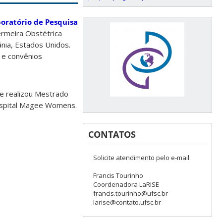
oratório de Pesquisa
ermeira Obstétrica
nia, Estados Unidos.
s e convênios
 e realizou Mestrado
ospital Magee Womens.
CONTATOS
Solicite atendimento pelo e-mail:
Francis Tourinho
Coordenadora LaRISE
francis.tourinho@ufsc.br
larise@contato.ufsc.br