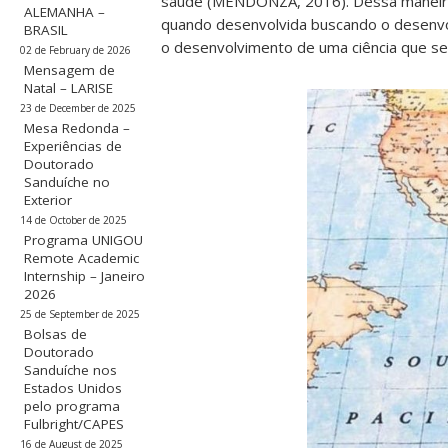
saúde (MENDONZA, 2016). Dessa maneira
ALEMANHA –
quando desenvolvida buscando o desenvol
BRASIL
o desenvolvimento de uma ciência que se
02 de February de 2026
Mensagem de
Natal – LARISE
23 de December de 2025
Mesa Redonda –
Experiências de
Doutorado
Sanduíche no
Exterior
14 de October de 2025
Programa UNIGOU
Remote Academic
Internship – Janeiro
2026
25 de September de 2025
Bolsas de
Doutorado
Sanduíche nos
Estados Unidos
pelo programa
Fulbright/CAPES
16 de August de 2025