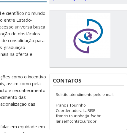
 e científico no mundo
ão entre Estado-
 acesso universa
busca
moção de
obstáculos
 de consolidação para
ós-graduação
nais na oferta e
ações como o incentivo
CONTATOS
ais, assim como pela
pacto e reconhecimento
Solicite atendimento pelo e-mail:
hecimento das
nacionalização das
Francis Tourinho
Coordenadora LaRISE
francis.tourinho@ufsc.br
larise@contato.ufsc.br
 falar em equidade em