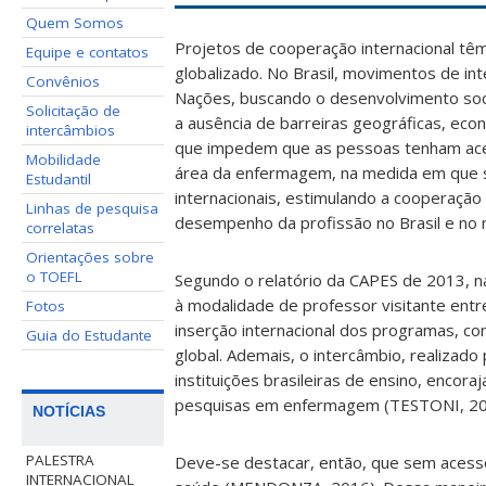
Quem Somos
Projetos de cooperação internacional têm-
Equipe e contatos
globalizado. No Brasil, movimentos de in
Convênios
Nações, buscando o desenvolvimento socia
Solicitação de
a
ausência de barreiras geográficas, econ
intercâmbios
que impedem que as pessoas tenham aces
Mobilidade
área da enfermagem, na medida em que s
Estudantil
internacionais, estimulando a cooperação 
Linhas de pesquisa
desempenho da profissão no Brasil e no
correlatas
Orientações sobre
o TOEFL
Segundo o relatório da CAPES de 2013, n
à modalidade de professor visitante entr
Fotos
inserção internacional dos programas, co
Guia do Estudante
global. Ademais, o intercâmbio, realizado
instituições brasileiras de ensino, encora
pesquisas em enfermagem (TESTONI, 20
NOTÍCIAS
PALESTRA
Deve-se destacar, então, que sem acesso
INTERNACIONAL