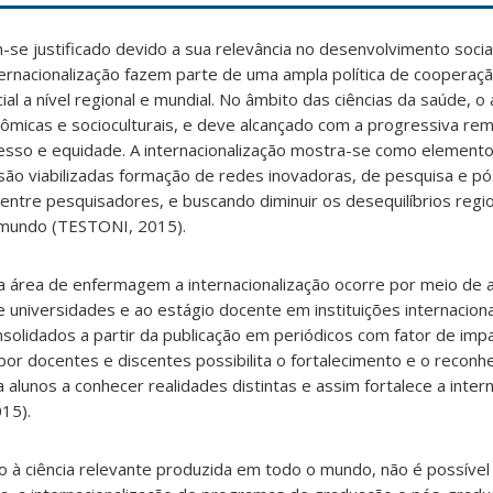
se justificado devido a sua relevância no desenvolvimento social
ternacionalização fazem parte de uma ampla política de cooperaç
l a nível regional e mundial. No âmbito das ciências
da saúde
, o
ômicas e socioculturais, e deve
alcançado com
a progressiva re
so e equidade. A internacionalização mostra-se como elemento
ão viabilizadas formação de redes inovadoras, de pesquisa e p
entre pesquisadores, e buscando diminuir os desequilíbrios regio
 mundo (TESTONI, 2015).
a área de enfermagem a internacionalização ocorre por meio de 
e universidades e ao estágio docente em instituições internacion
nsolidad
os
a partir da publicação em periódicos com fator de im
 por docentes e discentes possibilita o fortalecimento e o recon
ja alunos a conhecer realidades distintas e assim fortalece a inter
15).
 à ciência relevante produzida em todo o mundo, não é possível