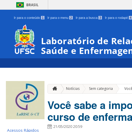
BRASIL
Ir para o conteúdo
1
Ir para o menu
2
Ir para a busca
3
Ir para o rodapé
4
Laboratório de Rela
Saúde e Enfermage
»
Notícias
Sem categoria
Você
Você sabe a impo
curso de enferm
21/05/2020 20:59
Acessos Rápidos