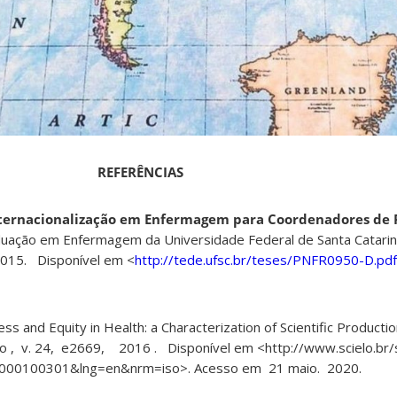
REFERÊNCIAS
nternacionalização em Enfermagem para Coordenadores de 
duação em Enfermagem da Universidade Federal de Santa Catarin
 2015. Disponível em <
http://tede.ufsc.br/teses/PNFR0950-D.pdf
 and Equity in Health: a Characterization of Scientific Production
to , v. 24, e2669, 2016 . Disponível em <http://www.scielo.br/s
6000100301&lng=en&nrm=iso>. Acesso em 21 maio. 2020.