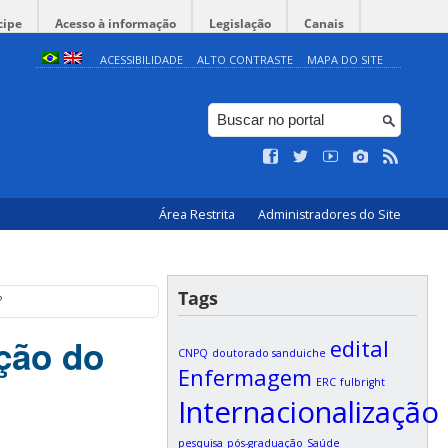
cipe
Acesso à informação
Legislação
Canais
ACESSIBILIDADE
ALTO CONTRASTE
MAPA DO SITE
Área Restrita
Administradores do Site
Tags
?
ação do
edital
CNPQ
doutorado sanduiche
Enfermagem
ERC
fulbright
Internacionalização
pesquisa
pós-graduação
Saúde