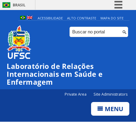
BRASIL
Simplifique!
ACESSIBILIDADE
ALTO CONTRASTE
MAPA DO SITE
Comunica BR
Participe
Acesso à informação
Legislação
Laboratório de Relações
Canais
Internacionais em Saúde e
Enfermagem
Private Area
Site Administrators
MENU