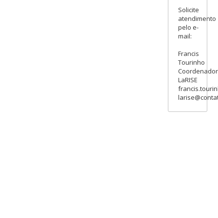
Solicite
atendimento
pelo e-
mail:
Francis
Tourinho
Coordenado
LaRISE
francis.touri
larise@contat