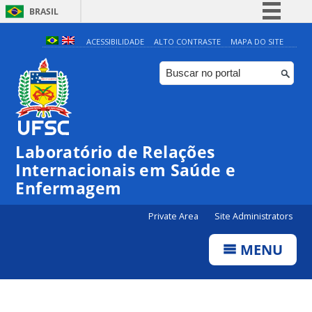
BRASIL
Simplifique!
ACESSIBILIDADE
ALTO CONTRASTE
MAPA DO SITE
Comunica BR
Participe
Acesso à informação
Legislação
Laboratório de Relações
Canais
Internacionais em Saúde e
Enfermagem
Private Area
Site Administrators
MENU