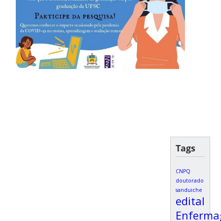
Tags
CNPQ
doutorado
sanduiche
edital
Enferm