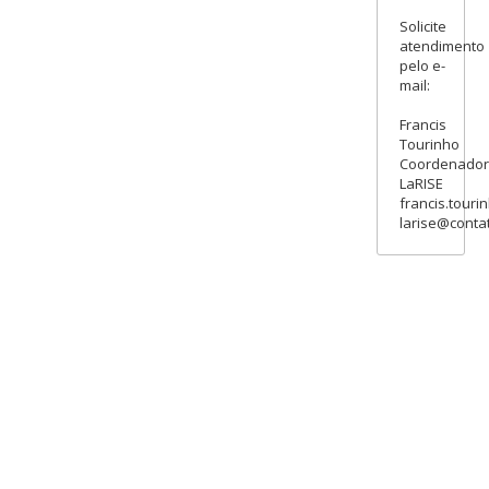
Solicite
atendimento
pelo e-
mail:
Francis
Tourinho
Coordenado
LaRISE
francis.touri
larise@contat