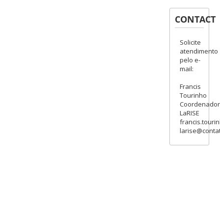
CONTACT
Solicite
atendimento
pelo e-
mail:
Francis
Tourinho
Coordenado
LaRISE
francis.touri
larise@contat