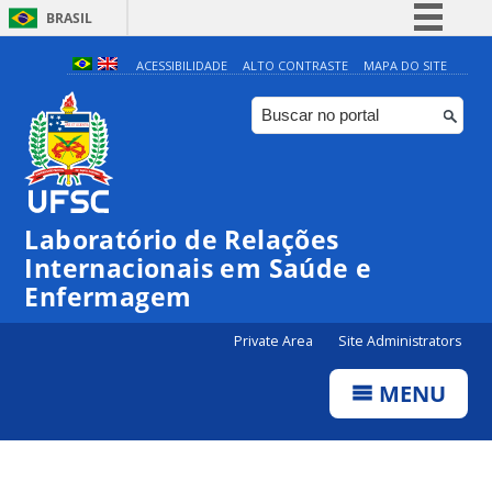
BRASIL
Simplifique!
ACESSIBILIDADE
ALTO CONTRASTE
MAPA DO SITE
Comunica BR
Participe
Acesso à informação
Legislação
Laboratório de Relações
Canais
Internacionais em Saúde e
Enfermagem
Private Area
Site Administrators
MENU