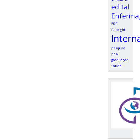
edital
Enferm
ERC
fulbright
Intern
pesquisa
pós-
graduação
Saúde