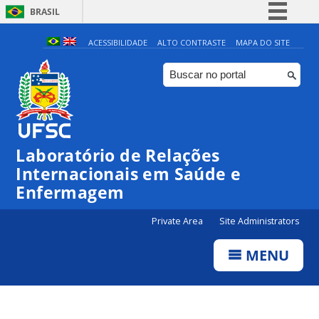
BRASIL
Simplifique!
ACESSIBILIDADE
ALTO CONTRASTE
MAPA DO SITE
Comunica BR
Participe
Acesso à informação
Legislação
Laboratório de Relações
Canais
Internacionais em Saúde e
Enfermagem
Private Area
Site Administrators
MENU