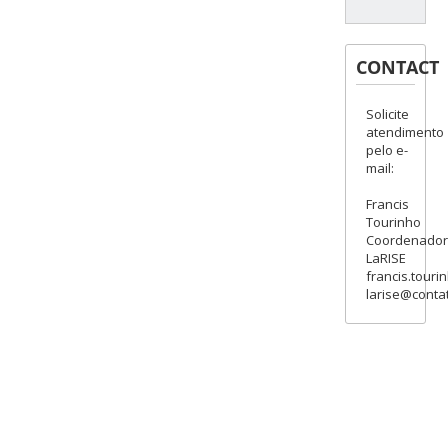
CONTACT
Solicite
atendimento
pelo e-
mail:
Francis
Tourinho
Coordenado
LaRISE
francis.touri
larise@contat