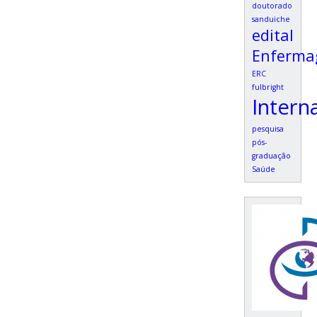
doutorado
sanduiche
edital
Enferm
ERC
fulbright
Intern
pesquisa
pós-
graduação
Saúde