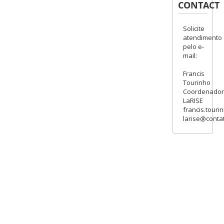
CONTACT
Solicite
atendimento
pelo e-
mail:
Francis
Tourinho
Coordenado
LaRISE
francis.touri
larise@contat