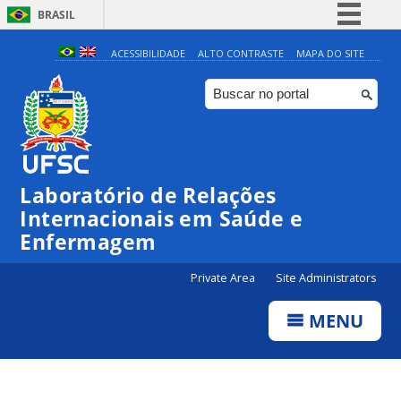
BRASIL
Simplifique!
ACESSIBILIDADE
ALTO CONTRASTE
MAPA DO SITE
Comunica BR
Participe
Acesso à informação
Legislação
Laboratório de Relações
Canais
Internacionais em Saúde e
Enfermagem
Private Area
Site Administrators
MENU