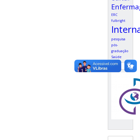
Enferm
ERC
fulbright
Intern
pesquisa
pós-
graduação
Saúde