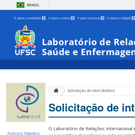
BRASIL
Ir para o conteúdo
1
Ir para o menu
2
Ir para a busca
3
Ir para o rodapé
4
Laboratório de Rela
Saúde e Enfermage
Solicitação de intercâmbios
Solicitação de i
O Laboratório de Relações Internacional 
Acessos Rápidos