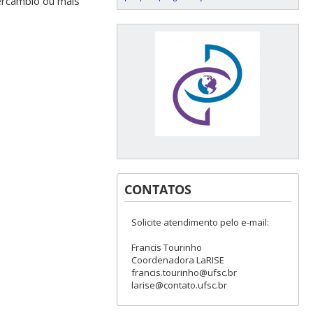
tercâmbio ou mais
CONTATOS
Solicite atendimento pelo e-mail:
Francis Tourinho
Coordenadora LaRISE
francis.tourinho@ufsc.br
larise@contato.ufsc.br