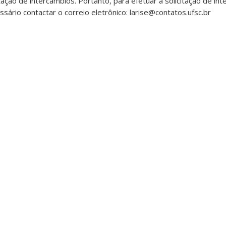
tação de intercâmbios. Portanto, para efetuar a solicitação de in
sário contactar o correio eletrônico: larise@contatos.ufsc.br