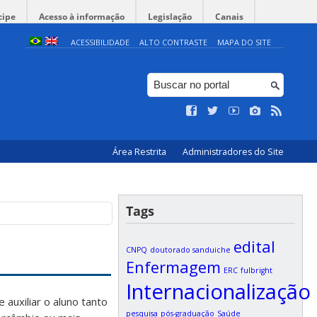
cipe
Acesso à informação
Legislação
Canais
ACESSIBILIDADE
ALTO CONTRASTE
MAPA DO SITE
Área Restrita
Administradores do Site
Tags
edital
CNPQ
doutorado sanduiche
Enfermagem
ERC
fulbright
Internacionalização
auxiliar o aluno tanto
pesquisa
pós-graduação
Saúde