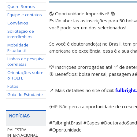
Quem Somos
🌎 Oportunidade Imperdível! 📚
Equipe e contatos
Estão abertas as inscrições para 50 bol
Convênios
você pode ser um dos selecionados!
Solicitação de
intercâmbios
Se você é doutorando(a) no Brasil, tem p
Mobilidade
americana de excelência, essa é a sua ch
Estudantil
Linhas de pesquisa
correlatas
💡 Inscrições prorrogadas até 1º de set
Orientações sobre
🎯 Benefícios: bolsa mensal, passagem aére
o TOEFL
Fotos
📌 Mais detalhes no site oficial:
fulbright
Guia do Estudante
✈️🌱 Não perca a oportunidade de crescer
NOTÍCIAS
#FulbrightBrasil #Capes #DoutoradoSan
#Oportunidade
PALESTRA
INTERNACIONAL