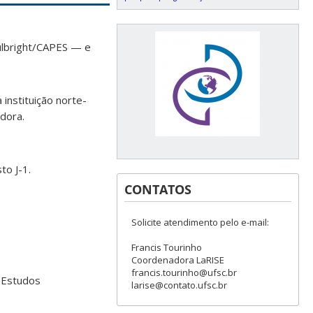
ulbright/CAPES — e
instituição norte-
dora.
to J-1.
CONTATOS
Solicite atendimento pelo e-mail:
Francis Tourinho
Coordenadora LaRISE
francis.tourinho@ufsc.br
eEstudos
larise@contato.ufsc.br