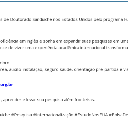
sas de Doutorado Sanduíche nos Estados Unidos pelo programa F
roficiência em inglês e sonha em expandir suas pesquisas em uma 
ance de viver uma experiência acadêmica internacional transforma
embro
a, auxílio-instalação, seguro saúde, orientação pré-partida e vis
.org.br
, aprender e levar sua pesquisa além fronteiras.
duíche #Pesquisa #Internacionalização #EstudoNosEUA #BolsaD