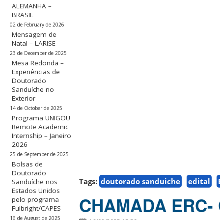
ALEMANHA –
BRASIL
02 de February de 2026
Mensagem de
Natal – LARISE
23 de December de 2025
Mesa Redonda –
Experiências de
Doutorado
Sanduíche no
Exterior
14 de October de 2025
Programa UNIGOU
Remote Academic
Internship – Janeiro
2026
25 de September de 2025
Bolsas de
Doutorado
Tags:
doutorado sanduiche
edital
Sanduíche nos
Estados Unidos
CHAMADA ERC- C
pelo programa
Fulbright/CAPES
16 de August de 2025