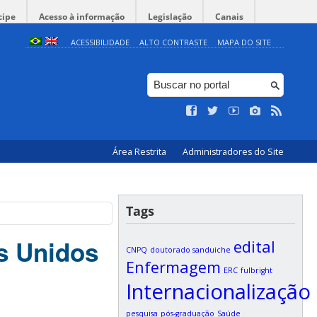
cipe
Acesso à informação
Legislação
Canais
ACESSIBILIDADE
ALTO CONTRASTE
MAPA DO SITE
Área Restrita
Administradores do Site
Tags
s Unidos
edital
CNPQ
doutorado sanduiche
Enfermagem
ERC
fulbright
Internacionalização
pesquisa
pós-graduação
Saúde