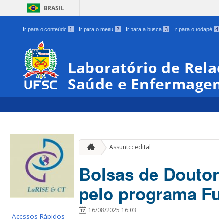
BRASIL
Ir para o conteúdo
1
Ir para o menu
2
Ir para a busca
3
Ir para o rodapé
4
Laboratório de Rela
Saúde e Enfermage
Assunto: edital
Bolsas de Douto
pelo programa F
16/08/2025 16:03
Acessos Rápidos