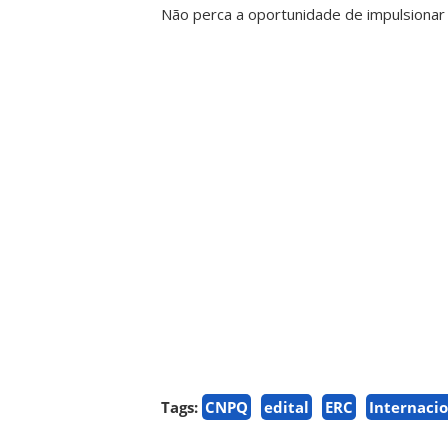
Não perca a oportunidade de impulsionar 
Tags:
CNPQ
edital
ERC
Internacio