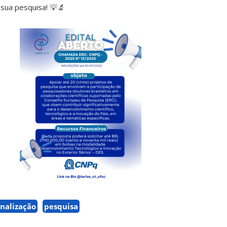
sua pesquisa! 💡🔬
nalização
pesquisa