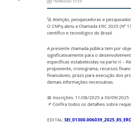
16/08/2025 15:59
🚀 Atenção, pesquisadoras e pesquisador
O CNPq abriu a Chamada ERC 2025 (Nº 13/
científico e tecnológico do Brasil.
A presente chamada pública tem por objet
significativamente para o desenvolviment
específicas estabelecidas na parte II – R
proponente, cronograma, recursos financ
financiáveis, prazo para execução dos pro
demais informações necessárias.
📅 Inscrições: 11/08/2025 a 30/09/2025
📌 Confira todos os detalhes sobre requis
EDITAL:
SEI_01300.006039_2025_85_ER