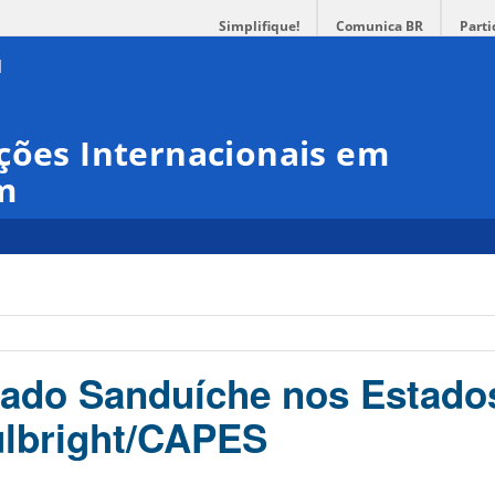
Simplifique!
Comunica BR
Parti
ções Internacionais em
m
rado Sanduíche nos Estado
ulbright/CAPES