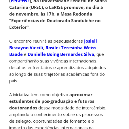
(
PPGPENF
), da Universidade Federal de Santa
Catarina (UFSC), o LaRISE promove, no dia 5
de novembro, às 17h, a Mesa Redonda
“Experiências de Doutorado Sanduíche no
Exterior”
.
O encontro reunirá as pesquisadoras
Josieli
Biscayno Viecili
,
Rosilei Teresinha Weiss
Baade
e
Danielle Boing Bernardes Silva
, que
compartilharão suas vivências internacionais,
desafios enfrentados e aprendizados adquiridos
ao longo de suas trajetórias acadêmicas fora do
país.
A iniciativa tem como objetivo
aproximar
estudantes de pós-graduação e futuros
doutorandos
dessa modalidade de intercâmbio,
ampliando o conhecimento sobre os processos
de seleção, oportunidades de fomento e o
impacto das experiências internacionais na