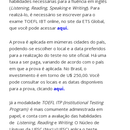
habilidades necessárias para a fluência em inglês
(
Listening, Reading, Speaking
e
Writing
). Para
realizá-lo, é necessário se inscrever para o
exame TOEFL IBT online, no site da ETS Global,
que você pode acessar
aqui.
A prova é aplicada em inúmeras cidades do país,
podendo-se escolher o local e a data preferidos
para a realização do teste no site oficial. Há uma
taxa a ser paga, variando de acordo com o país
em que a prova é aplicada. No Brasil, o
investimento é em torno de U$ 250,00. Você
pode consultar os locais e as datas disponíveis
para a prova, clicando
aqui.
Já a modalidade
TOEFL ITP (Institutional Testing
Program)
é mais comumente administrada em
papel, e conta com a avaliação das habilidades
de
Listening, Reading
e
Writing
. O Núcleo de
Línguas da UFSC (NucLi/UFSC) aplica o teste