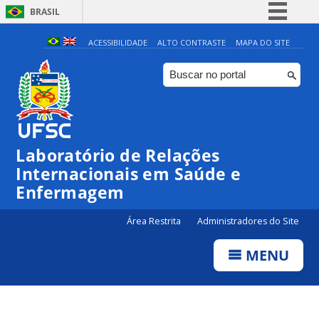
BRASIL
Simplifique!
ACESSIBILIDADE
ALTO CONTRASTE
MAPA DO SITE
Comunica BR
Participe
Acesso à informação
Legislação
Laboratório de Relações
Canais
Internacionais em Saúde e
Enfermagem
Área Restrita
Administradores do Site
MENU